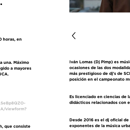
.
00 horas,
en
Iván Lomas
(Dj Pimp) es músi
da una.
Máximo
ocasiones de las dos modalid
igido a mayores
más prestigioso de dj's de 
UCA.
posición en el campeonato m
Es licenciado en ciencias de l
didácticos relacionados con 
QLSeBp8QZO-
A/viewform?
Desde 2016 es el dj oficial d
exponentes de la música urb
h
, que consiste