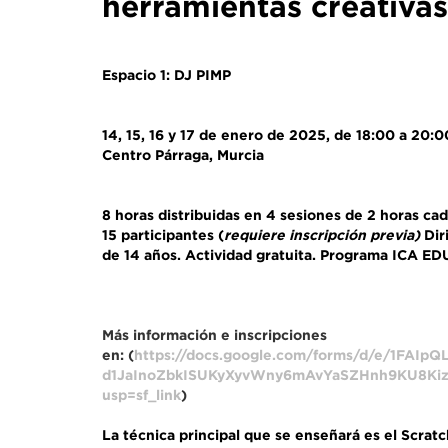
herramientas creativas
Espacio 1: DJ PIMP
14, 15, 16 y 17 de enero de 2025, de 18:00 a 20:
Centro Párraga, Murcia
8 horas distribuidas en 4 sesiones de 2 horas ca
15 participantes (
requiere inscripción previa)
Dir
de 14 años.
Actividad gratuita.
Programa ICA ED
Más información e inscripciones
en: (
https://docs.google.com/forms/d/e/1FAIp
d1JaInoZbkISUKyXyvWny6mAvYaSZHnh9KU8Kiz
usp=sf_link
)
La técnica principal que se enseñará es el
Scratc