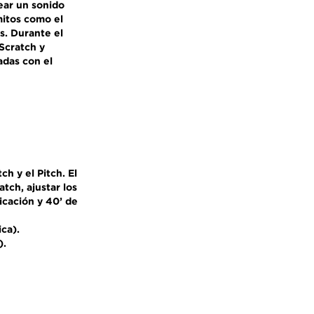
rear un sonido
mitos como el
s. Durante el
 Scratch y
adas con el
ch y el Pitch. El
tch, ajustar los
icación y 40’ de
ica).
).