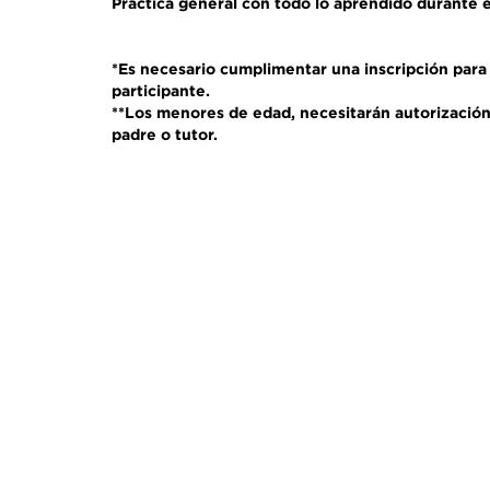
Práctica general con todo lo aprendido durante el
*
Es necesario cumplimentar una inscripción para
participante.
**
Los menores de edad, necesitarán autorizació
padre o tutor.