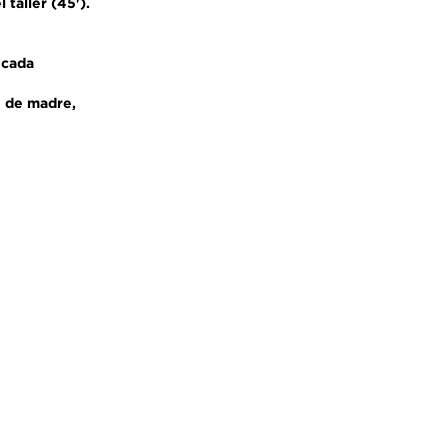
 taller (45').
 cada
n de madre,