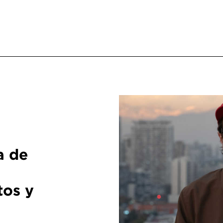
a de
tos y