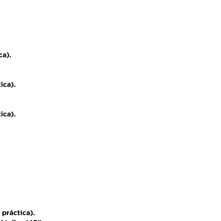
ca).
ica).
ica).
 práctica).