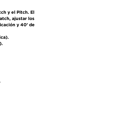
ch y el Pitch. El
tch, ajustar los
icación y 40’ de
ica).
).
.