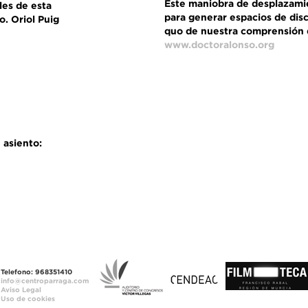
Este maniobra de desplazami
les de esta
para generar espacios de dis
o. Oriol Puig
quo de nuestra comprensión d
www.doctoralonso.org
 asiento:
Telefono: 968351410
info@centroparraga.com
Aviso Legal
Uso de cookies