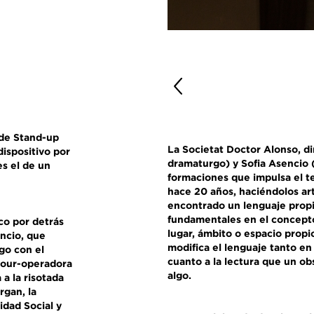
de Stand-up
La Societat Doctor Alonso, di
ispositivo por
dramaturgo) y Sofia Asencio (
es el de un
formaciones que impulsa el 
hace 20 años, haciéndolos art
encontrado un lenguaje propi
fundamentales en el concepto
co por detrás
lugar, ámbito o espacio prop
encio, que
modifica el lenguaje tanto en
go con el
cuanto a la lectura que un o
tour-operadora
algo.
 a la risotada
gan, la
ridad Social y