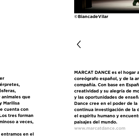
©BiancadeVilar
MARCAT DANCE es el hogar ar
er
coreógrafo español, y de la 
érpretes,
compañía. Con base en España
sferas,
creatividad y su alegría de m
y animales que
y las oportunidades de enseñ
 Marilisa
Dance cree en el poder de la 
ue cuenta con
continua investigación de la
Los tres forman
el espíritu humano y encuentra
minoso a veces,
paisajes del mundo.
www.marcatdance.com
 entramos en el