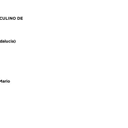
SCULINO DE
alucia)
 Mario