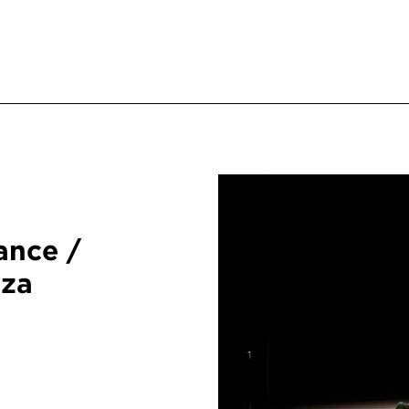
ance /
nza