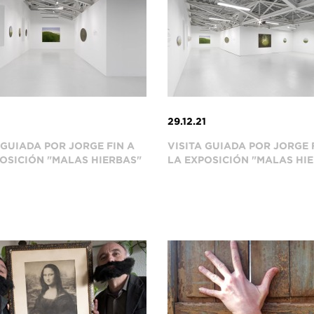
2
29.12.21
 GUIADA POR JORGE FIN A
VISITA GUIADA POR JORGE 
OSICIÓN "MALAS HIERBAS"
LA EXPOSICIÓN "MALAS HI