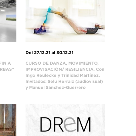
Del 27.12.21 al 30.12.21
FIN A
CURSO DE DANZA, MOVIMIENTO,
ERBAS"
IMPROVISACIÓN/ RESILIENCIA. Con
Ingo Reulecke y Trinidad Martínez.
Invitados: Selu Herraiz (audiovisual)
y Manuel Sánchez-Guerrero