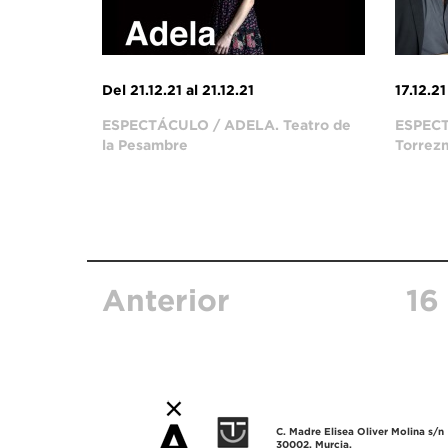
Del 21.12.21 al 21.12.21
17.12.21
ESPECTÁCULO / ADELA. Teatro de
ESPECT
la Pesambre
Torrez
Anterior
16
C. Madre Elisea Oliver Molina s/n
30002. Murcia.