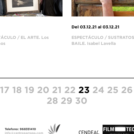
Del 03.12.21 al 03.12.21
ÁCULO / EL ARTE. Los
ESPECTÁCULO / SUSTRATOS
nos
BAILE. Isabel Lavella
17
18
19
20
21
22
23
24
25
26
28
29
30
Telefono: 968351410
info@centroparraga.com